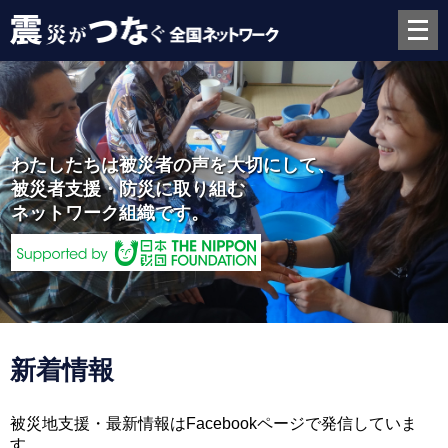
メ
ニ
ュ
ー
を
開
く
わたしたちは被災者の声を大切にして、
被災者支援・防災に取り組む
ネットワーク組織です。
新着情報
被災地支援・最新情報はFacebookページで発信していま
す。